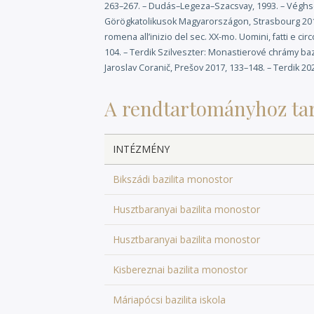
nevezett Rutén Kongregációhoz való csatlakoz
263–267. – Dudás–Legeza–Szacsvay, 1993. – Véghse
tartomány kánoni felállításához vezetett. ■ (Te
Görögkatolikusok Magyarországon, Strasbourg 2012. 
romena all’inizio del sec. XX-mo. Uomini, fatti e ci
104. – Terdik Szilveszter: Monastierové chrámy bazil
Jaroslav Coranič, Prešov 2017, 133–148. – Terdik 20
A rendtartományhoz ta
INTÉZMÉNY
Bikszádi bazilita monostor
Husztbaranyai bazilita monostor
Husztbaranyai bazilita monostor
Kisbereznai bazilita monostor
Máriapócsi bazilita iskola