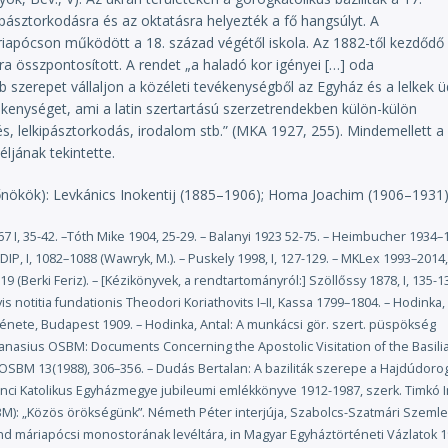
ban, hogy a Magyar Királyság területén kialakult rendtartomány 1932-
ipásztorkodásra és az oktatásra helyezték a fő hangsúlyt. A
ngyel-litván unió területén lévő tartományoktól sem függtek (kivéve 
pócson működött a 18. század végétől iskola. Az 1882-től kezdődő
ekularizációját a magyarországi tartomány átvészelte, csupán néhány
ra összpontosított. A rendet „a haladó kor igényei […] oda
pl. Uglya, Bedő, Barcánfalva). A szerzetesi élet hanyatlása a 19. száza
 szerepet vállaljon a közéleti tevékenységből az Egyház és a lelkek 
 Pius pápa elrendelte, hogy a Habsburg Birodalom összes
enységet, ami a latin szertartású szerzetrendekben külön-külön
enek kánoni látogatást. Szcitovszky János prímás a baziliták vizitác
lés, lelkipásztorkodás, irodalom stb.” (MKA 1927, 255). Mindemellett a
1856 szeptemberében végzett kánoni látogatás során megújították a 
éljának tekintette.
áptalanon hirdettek ki. (Szentszéki megerősítést azonban nem kapta
yatlás azonban nem állt meg. 1903-ban a munkácsi egyházmegyei
nökök): Levkánics Inokentij (1885–1906); Homa Joachim (1906–1931
12) püspök támogatta, hogy az itteni bazilitákat is reformálják meg
ára, de – etnikai és politikai okok miatt – nem az ottaniak bevonásáva
67 I, 35-42. –Tóth Mike 1904, 25-29. – Balanyi 1923 52-75. – Heimbucher 1934–
ének az Ungváron építendő új bazilita rendházat szánta. Firczák azt
– DIP, I, 1082–1088 (Wawryk, M.). – Puskely 1998, I, 127-129. – MKLex 1993–2014, 
ása érdekében nevezzék ki a rend apostoli vizitátorává, s a rendet
19 (Berki Feriz). – [Kézikönyvek, a rendtartományról:] Szöllőssy 1878, I, 135-13
12-re elkészült, azonban a rendi reform lassan haladt. Ugyanis a
is notitia fundationis Theodori Koriathovits I–II, Kassa 1799–1804. – Hodinka,
állt elő, hogy az egyházmegyéjük területén álló bikszádi, illetve
énete, Budapest 1909. – Hodinka, Antal: A munkácsi gör. szert. püspökség
ló kiemelésével megalapíthassák a rend román, illetve magyar ágát.
hanasius OSBM: Documents Concerning the Apostolic Visitation of the Basili
 galíciaiak bevonását támogatta volna, és tárgyalást kezdtek a haz
lhasson meg a reform. 1918-ban Ungváron rendi nagykáptalant tartotta
a OSBM 13(1988), 306–356. – Dudás Bertalan: A baziliták szerepe a Hajdúdoro
24) elnökölt. Ekkor a többség úgy döntött, hogy a rend reformjána
nci Katolikus Egyházmegye jubileumi emlékkönyve 1912-1987, szerk. Timkó 
anem inkább a magyarországi jezsuiták segítségét kérik, de a trianoni
BM): „Közös örökségünk”. Németh Péter interjúja, Szabolcs-Szatmári Szemle
semények. A reform 1920-tól mégis a galíciai ►Legszentebb Üdvözítő
end máriapócsi monostorának levéltára, in Magyar Egyháztörténeti Vázlatok 1