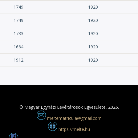
1749
1920
1749
1920
1733
1920
1664
1920
1912
1920
© Magyar Egyházi Levéltárosok Egyesülete, 2026.
meltematricula@gmail.com
https://melte.hu