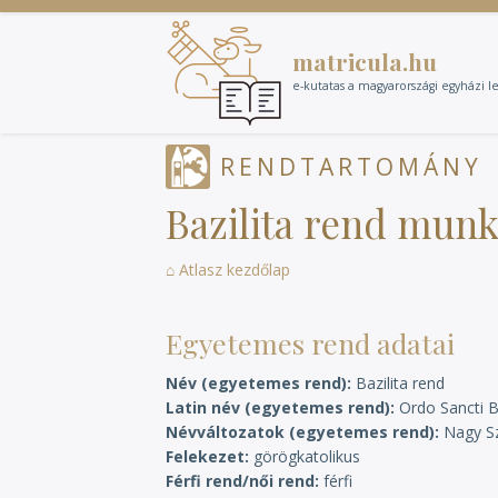
Ugrás
a
matricula.hu
tartalomra
e-kutatas a magyarországi egyházi l
RENDTARTOMÁNY
Bazilita rend mun
⌂ Atlasz kezdőlap
Egyetemes rend adatai
Név (egyetemes rend)
Bazilita rend
Latin név (egyetemes rend)
Ordo Sancti B
Névváltozatok (egyetemes rend)
Nagy S
Felekezet
görögkatolikus
Férfi rend/női rend
férfi