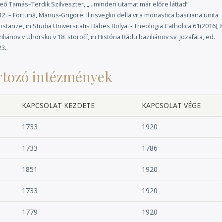
ással valósult meg, és végül 1932-ben a ►Szent Miklós (kárpátaljai)
ő Tamás–Terdik Szilveszter, „…minden utamat már előre láttad”.
rdik Szilveszter, 2025)
– Fortună, Marius-Grigore: Il risveglio della vita monastica basiliana unita
rcostanze, in Studia Universitatis Babes Bolyai - Theologia Catholica 61(2016), 
iánov v Uhorsku v 18. storočí, in História Rádu baziliánov sv. Jozafáta, ed.
23.
rtozó intézmények
KAPCSOLAT KEZDETE
KAPCSOLAT VÉGE
1733
1920
1733
1786
1851
1920
1733
1920
1779
1920