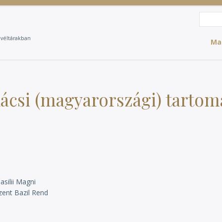
Search
Sea
evéltárakban
Ma
kácsi (magyarországi) tarto
asilii Magni
zent Bazil Rend