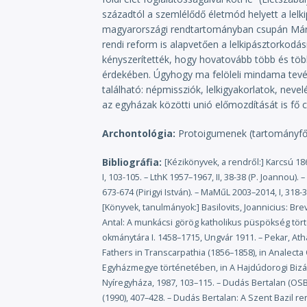
számukra terhes befolyásától. Úgy tűnik azon
századtól a szemlélődő életmód helyett a lelk
nem kapott szentszéki megerősítést, noha a le
magyarországi rendtartományban csupán Mária
1920 és 1932 közötti éveket). ■ II. József sz
rendi reform is alapvetően a lelkipásztorkodás
kisebb, főleg máramarosi házat oszlattak fel (
kényszerítették, hogy hovatovább több és több
közepére itt is nyilvánvaló lett. 1852-ben IX.
érdekében. Úgyhogy ma felöleli mindama tevék
szerzetesrendjében és kongregációjában végezz
található: népmissziók, lelkigyakorlatok, neve
Gaganecz József eperjesi püspökre bízta. Az 
az egyházak közötti unió előmozdítását is fő c
szabályokat, amelyeket 1858-ban a munkácsi k
mert el sem jutottak Rómáig.) ■ A rendi han
Archontológia
Protoigumenek (tartományfő
„értekezleten” (zsinat) Firczák Gyula (1892–19
galíciai mintára, az ún. dobromili reform módj
Bibliográfia
[Kézikönyvek, a rendről:] Karcsú 18
hanem saját „erőkkel”. A reform központi hely
I, 103-105. – LthK 1957–1967, II, 38-38 (P. Joannou). 
szerette volna elérni, hogy a reform végrehajt
673-674 (Pirigyi István). – MaMűL 2003–2014, I, 318-3
helyezzék a felügyelete alá. Az ungvári ház 19
[Könyvek, tanulmányok:] Basilovits, Joannicius: Brev
szamosújvári és a hajdúdorogi püspök is azzal 
Antal: A munkácsi görög katholikus püspökség tört
máriapócsi kolostornak a rendtartományból va
okmánytára I. 1458–1715, Ungvár 1911. – Pekar, At
Homa Joákim protoigumen (1906–1931) inkább a
jezsuitákkal, hogy az ő segítségükkel valósu
Fathers in Transcarpathia (1856–1858), in Analect
amelyen Papp Antal munkácsi püspök (1912–19
Egyházmegye történetében, in A Hajdúdorogi Bizá
megvalósításához nem a ►galíciai baziliták, h
Nyíregyháza, 1987, 103–115. – Dudás Bertalan (OS
határváltozások miatt másképp alakultak az e
(1990), 407–428. – Dudás Bertalan: A Szent Bazil r