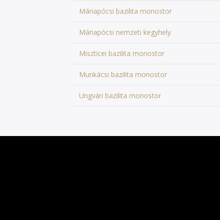
Máriapócsi bazilita monostor
Máriapócsi nemzeti kegyhely
Miszticei bazilita monostor
Munkácsi bazilita monostor
Ungvári bazilita monostor