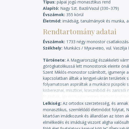
Típus
pápai jogú monasztikus rend
Alapító
Nagy Szt. Bazil/Vazul (330–379)
Évszámok
355 körül
Életmód
imádság, tanulmányok és munka, a k
Rendtartomány adatai
Évszámok
1733 négy monostor csatlakozása
Székhely
Munkács / Мукачево, vul. Vaszilja 
Története
A Magyarország északkeleti vár
görögkatolikussá lett monostorok eleinte öná
Szent Miklós-monostor számított, igumenje a 
kapcsolatban álltak a lengyel-ukrán területek s
folyamatosan aspiráltak a munkácsi püspöki 
kisbereznai, miszticei, krasznibódi és zaric
fogadtak, így protoigumennek (tartományfőnök)
és továbbra is a munkácsi monostorban lakta
Lelkiség
Az ortodox szerzetesség, és annak 
felügyeletéről, sem a munkácsi monostor jöve
monasztikus, szemlélődő életmódot folytat, Nag
a protoigumen szerepét csökkentsék. A vitát Má
kitartóan imádkozunk és állandóan az Isten aka
hagynia a monostort, és Munkács városában új
elmélkedés és imádság viszont aligha valósul
püspök vonakodott teljesíteni, 1766-ban mégi
földi élet foglalatosságaival köti le” (Életszab