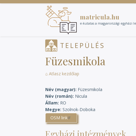
Ugrás
a
matricula.hu
tartalomra
e-kutatas a magyarországi egyházi l
TELEPÜLÉS
Füzesmikola
⌂ Atlasz kezdőlap
Név (magyar)
Füzesmikola
Név (román)
Nicula
Állam
RO
Megye
Szolnok-Doboka
OSM link
Egyházi intézmények