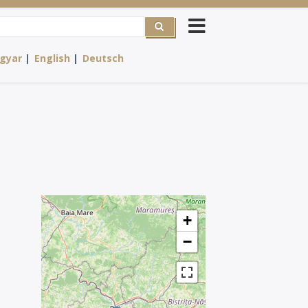
rch
gyar
English
Deutsch
+
−