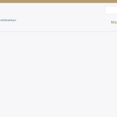
Search
Sea
evéltárakban
Ma