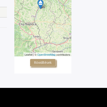
Leaflet | ©
OpenStreetMap
contributors
Rövidítések