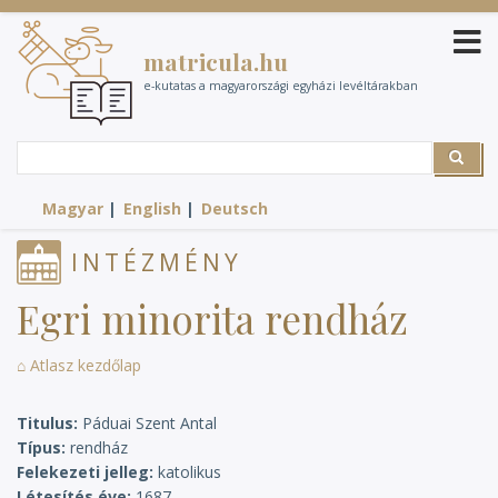
Ugrás
a
matricula.hu
tartalomra
e-kutatas a magyarországi egyházi levéltárakban
Search
Search
Magyar
English
Deutsch
INTÉZMÉNY
Egri minorita rendház
⌂ Atlasz kezdőlap
Titulus
Páduai Szent Antal
Típus
rendház
Felekezeti jelleg
katolikus
Létesítés éve
1687