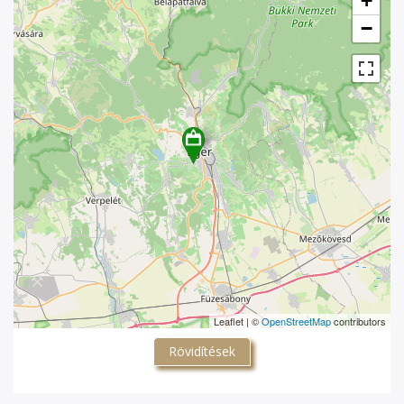
+
Koltai András, 2025)
−
Leaflet | ©
OpenStreetMap
contributors
Rövidítések