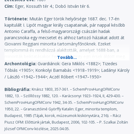
Cím
Eger, Kossuth tér 4.; Dobó István tér 6.
Története
Miután Eger török helyőrsége 1687. dec. 17-én
kapitulált I. Lipót magyar király csapatainak, pár nappal később
Antonio Caraffa, a felső-magyarországi császári hadak
parancsnoka egy mecsetet és ahhoz tartozó házakat adott át
Giovanni Reggiani minorita tartományfőnöknek. Ezeket
templommá és rendházzá alakították, amelyet 1688-ban, a
minoriták beiktatásakor Fenessy György egri érsek áldott meg.
1690-ben a minoriták további kerteket és földeket kaptak, sőt
Archontológia
Gvardiánok: Gera Miklós <1882>; Tizedes
1695-ben egy templomot a Rác utcában. A közösség 1702-ben
Tóbiás <1905>; Konkolyi Barnabás <1918–1919>; Ladányi Károly
konventi rangra emelkedett. Ekkor elöljárói németek voltak,
/ László <1942–1944>; Aczél Róbert <1947–1950>
mert a város új lakossága is főként német polgárokból állt. A
török épületeket 1712-ig használták, majd az egri püspökök
Bibliográfia
Knáisz 1803, 357-361. – SchemProvHungOFMConv
támogatásával két tornyú barokk templomot és kétemeletes
1882, 13. – Szőllőssy 1882, 120. – Karácsonyi 1923–1924, II, 429-430. –
kolostort kezdtek építeni. Utóbbit 1770 körül Jakabfalvy Román
SchemProvHungOFMConv 1942, 34-35. – SchemProvHungOFMConv
gvardián alatt fejezték be. A templomot 1773-ban Batthyány
1950, 22. – Granasztóiné Györffy Katalin: Eger, minorita templom,
Ignác egri prépost szentelte fel. 1827-ben súlyos tűz pusztította
Budapest, 1985 (Tájak, korok, múzeumok kiskönyvtára, 216). – Rácz
el az épületek tetejét, 1878-ban pedig vihar károsította meg a
Piusz OFM: Előttünk jártak, Budapest, 2006, 102-105. – P. Szalkai Zoltán
falakat. A minorita atyák részt vettek Eger és környéke
József OFMConv közlése, 2025.04.05.
lelkipásztorkodásában, miséztek a vármegyei börtön