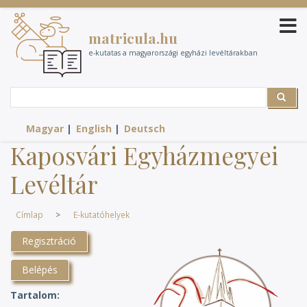
Ugrás
a
matricula.hu
tartalomra
e-kutatas a magyarországi egyházi levéltárakban
Search
Search
Magyar
English
Deutsch
Kaposvári Egyházmegyei
Levéltár
Címlap
E-kutatóhelyek
Regisztráció
Belépés
Tartalom