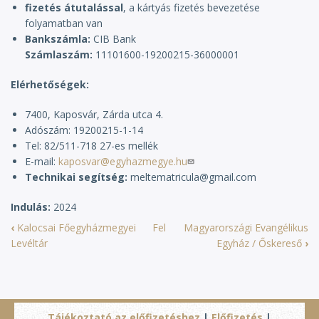
fizetés átutalással
, a kártyás fizetés bevezetése
folyamatban van
Bankszámla:
CIB Bank
Számlaszám:
11101600-19200215-36000001
Elérhetőségek:
7400, Kaposvár, Zárda utca 4.
Adószám: 19200215-1-14
Tel: 82/511-718 27-es mellék
E-mail:
kaposvar@egyhazmegye.hu
Technikai segítség:
meltematricula@gmail.com
Indulás
2024
‹
Kalocsai Főegyházmegyei
Fel
Magyarországi Evangélikus
Levéltár
Egyház / Őskereső
›
Tájékoztató az előfizetéshez
|
Előfizetés
|