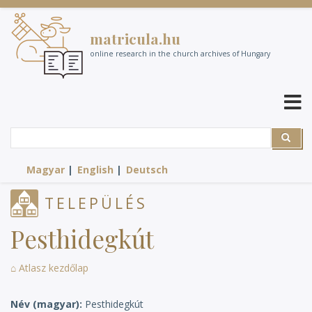
Skip
to
matricula.hu
main
content
online research in the church archives of Hungary
Search
Search
Magyar
English
Deutsch
TELEPÜLÉS
Pesthidegkút
⌂ Atlasz kezdőlap
Név (magyar)
Pesthidegkút