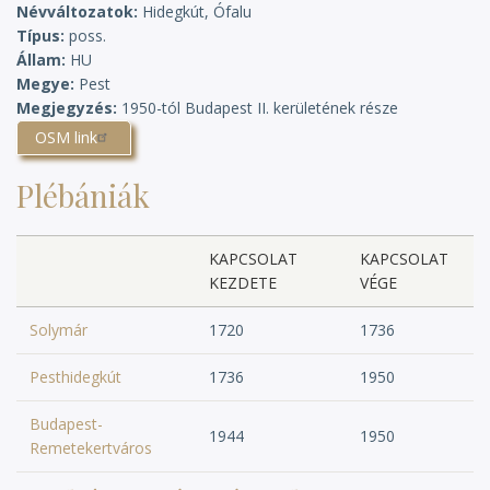
Névváltozatok
Hidegkút, Ófalu
Típus
poss.
Állam
HU
Megye
Pest
Megjegyzés
1950-tól Budapest II. kerületének része
OSM link
Plébániák
KAPCSOLAT
KAPCSOLAT
KEZDETE
VÉGE
Solymár
1720
1736
Pesthidegkút
1736
1950
Budapest-
1944
1950
Remetekertváros