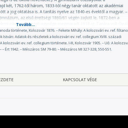
ajd két, 1762-től három, 1833-tól négy tanár oktatott az akadémiai
tt a jog oktatása is. A tanítás nyelve az 1840-es évektől a magyar. –
gimnázium, az első érettségi 1860/61 végén zajlott le. 1872-ben a
 elemi iskola szervezeti egysége megmaradt 1918-ig. Tanára volt Gyul
menyik Zsigmond, Szabó Dezső. – Tanulólétszámok: 1880: 285 (24); 190
anoda története, Kolozsvár 1876. – Fekete Mihály: A kolozsvári ev. ref. főtan
umváltás után:] 1919 után – román fennhatóság alatt – az iskola feleke
 István: Adatok és részletek a kolozsvári ev. ref. collegium XVIII. századi
mán nemzeti tantárgyakat románul oktatva). Tanulólétszám 1925-ben
kolozsvári ev. ref. collegium története. I-III, Kolozsvár 1905. – Uő: A kolozsv
ennhatóság alatt – egységes gimnázium. Tanulólétszám 1942-ben: 63
 – – Ért 1942. – Mészáros SM 79-80. – Mészáros MI 327-328, 550-551.
ekezeti jellege és magyar tannyelve 1948-ig változatlan. (KIKT)
EZDETE
KAPCSOLAT VÉGE