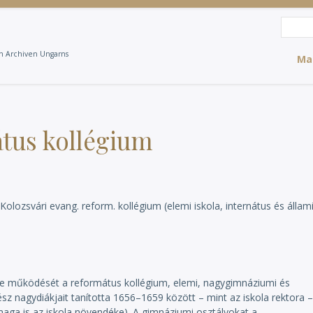
Suche
Suc
en Archiven Ungarns
Ma
átus kollégium
 Kolozsvári evang. reform. kollégium (elemi iskola, internátus és állam
te működését a református kollégium, elemi, nagygimnáziumi és
rész nagydiákjait tanította 1656–1659 között – mint az iskola rektora 
maga is az iskola növendéke). A gimnáziumi osztályokat a