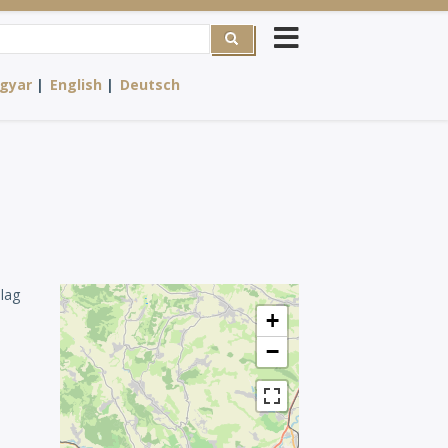
he
gyar
English
Deutsch
ilag
+
−
–