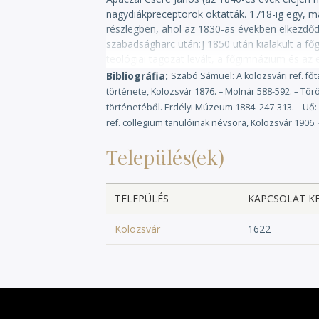
nagydiákpreceptorok oktatták. 1718-ig egy, m
részlegben, ahol az 1830-as években elkezdődö
szabadságharc után:] 1850 után kialakult a fő
teológiai tagozat levált, a főgimnázium és az
Pál, Áprily Lajos, tanulója volt Kun Béla, Re
Bibliográfia
Szabó Sámuel: A kolozsvári ref. főt
387 (30); 1910: 389 (38). – [A trianoni impéri
története, Kolozsvár 1876. – Molnár 588-592. – Török
jellege és magyar tannyelve megmaradt (a ro
történetéből. Erdélyi Múzeum 1884. 247-313. – Uő: A 
518, 1935-ben: 353. 1940 őszétől – magyar f
ref. collegium tanulóinak névsora, Kolozsvár 1906.
(36). 1945-től – román fennhatóság alatt – fel
Település(ek)
TELEPÜLÉS
KAPCSOLAT K
Kolozsvár
1622