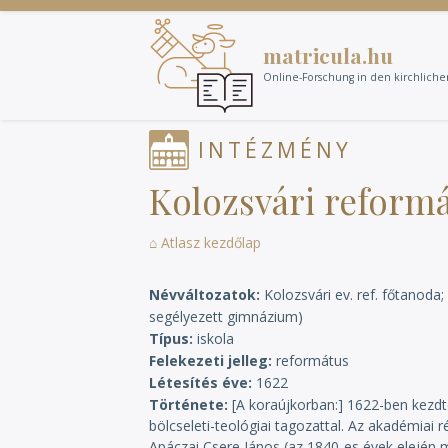
Direkt
zum
matricula.hu
Inhalt
Online-Forschung in den kirchlich
INTÉZMÉNY
Kolozsvári reform
⌂ Atlasz kezdőlap
Névváltozatok
Kolozsvári ev. ref. főtanoda;
segélyezett gimnázium)
Típus
iskola
Felekezeti jelleg
református
Létesítés éve
1622
Története
[A koraújkorban:] 1622-ben kezd
bölcseleti-teológiai tagozattal. Az akadémiai 
Apáczai Csere János (az 1840-es évek elején 