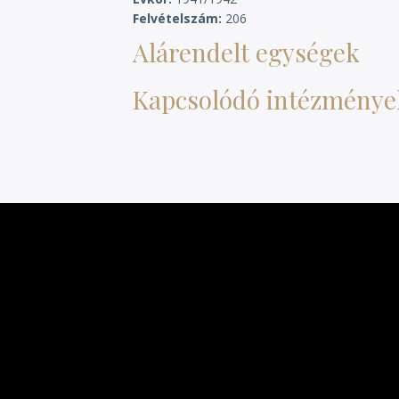
Felvételszám
206
Alárendelt egységek
Kapcsolódó intézménye