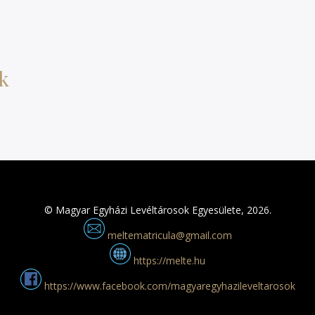
k
© Magyar Egyházi Levéltárosok Egyesülete, 2026.
meltematricula@gmail.com
https://melte.hu
https://www.facebook.com/magyaregyhazileveltarosok