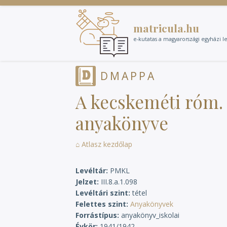
Ugrás
a
matricula.hu
tartalomra
e-kutatas a magyarországi egyházi l
DMAPPA
A kecskeméti róm. 
anyakönyve
⌂ Atlasz kezdőlap
Levéltár
PMKL
Jelzet
III.8.a.1.098
Levéltári szint
tétel
Felettes szint
Anyakönyvek
Forrástípus
anyakönyv_iskolai
Évkör
1941/1942