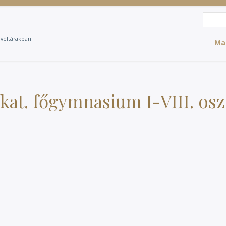
Search
Sea
evéltárakban
Ma
kat. főgymnasium I-VIII. osz