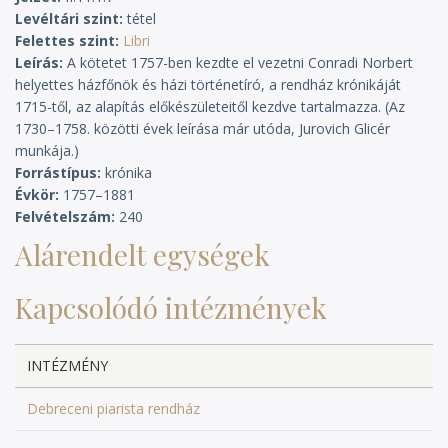
Levéltári szint
tétel
Felettes szint
Libri
Leírás
A kötetet 1757-ben kezdte el vezetni Conradi Norbert
helyettes házfőnök és házi történetíró, a rendház krónikáját
1715-től, az alapítás előkészületeitől kezdve tartalmazza. (Az
1730–1758. közötti évek leírása már utóda, Jurovich Glicér
munkája.)
Forrástípus
krónika
Évkör
1757–1881
Felvételszám
240
Alárendelt egységek
Kapcsolódó intézmények
INTÉZMÉNY
Debreceni piarista rendház