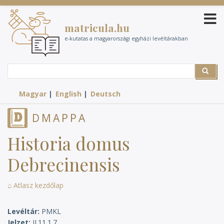
Ugrás
a
matricula.hu
tartalomra
e-kutatas a magyarországi egyházi levéltárakban
Search
Search
Magyar
English
Deutsch
DMAPPA
Historia domus
Debrecinensis
⌂ Atlasz kezdőlap
Levéltár
PMKL
Jelzet
II.11.1.7