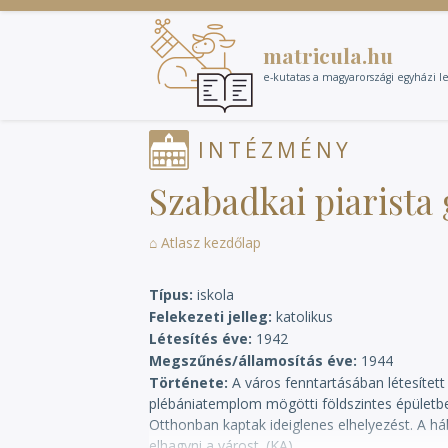
Ugrás
a
matricula.hu
tartalomra
e-kutatas a magyarországi egyházi l
INTÉZMÉNY
Szabadkai piarist
⌂ Atlasz kezdőlap
Típus
iskola
Felekezeti jelleg
katolikus
Létesítés éve
1942
Megszűnés/államosítás éve
1944
Története
A város fenntartásában létesítet
plébániatemplom mögötti földszintes épületben
Otthonban kaptak ideiglenes elhelyezést. A 
elhagyni a várost. (KA)