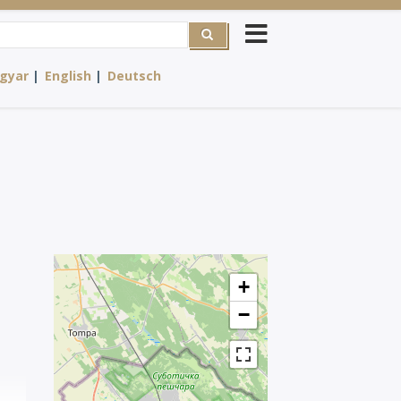
rch
gyar
English
Deutsch
+
−