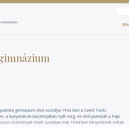
Search
Sea
evéltárakban
Ma
a gimnázium
t piarista gimnázium első osztálya 1942-ben a Szent Teréz
, a bunyevácok kaszinójában nyílt meg. Az első piaristák a Papi
háborús események miatt azonban már 1944-ben kénytelenek voltak