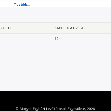
EZDETE
KAPCSOLAT VÉGE
1944
© Magyar Egyházi Levéltárosok Egyesülete, 2026.