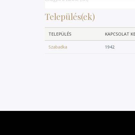
Település(ek)
TELEPÜLÉS
KAPCSOLAT K
Szabadka
1942