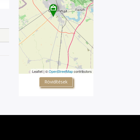
Leaflet | ©
OpenStreetMap
contributors
Rövidítések