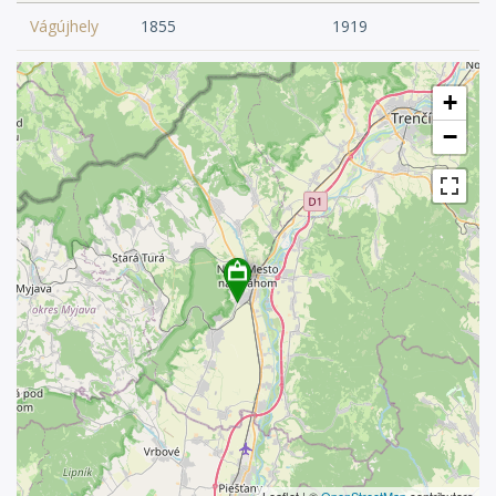
Vágújhely
1855
1919
+
−