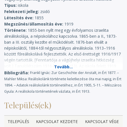
Típus
iskola
Felekezeti jelleg
zsidó
Létesítés éve
1855
Megszűnés/államosítás éve
1919
Története
1855-ben nyílt meg egy évfolyamos izraelita
alreáliskolája, a népiskolához kapcsolva. 1865-ben a II., 1873-
ban a III. osztály kezdte el működését. 1876-ban elvált a
népiskolától, 1884-től négyosztályos alreáliskola. 1913–1916
között főreáliskolává fejlesztették. Az első érettségit 1916/1917
végén tartották. [Fenntartója a vágújhelyi izraelita hitközség
volt.] Tanulólétszám 1916-ban: 228 (13). Az iskola felett 1919
után a magyar tanügyigazgatás illetékessége megszűnt. (KIKT)
Bibliográfia
Frankl Ignác: Zur Geschichte der Anstalt, in Ért 1877. –
Mahler Miksa: Reáliskolánk története keletkezése óta mai napig, in Ért
1894. – Adatok reáliskolánk történetéhez, in Ért 1905, 5-11. – Mészáros
Gyula: A reáliskola történetének vázlata, in Ért 1913.
Település(ek)
TELEPÜLÉS
KAPCSOLAT KEZDETE
KAPCSOLAT VÉGE