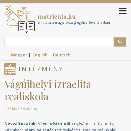
Ugrás
a
matricula.hu
tartalomra
e-kutatas a magyarországi egyházi levéltárakban
Search
Search
Magyar
English
Deutsch
INTÉZMÉNY
Vágújhelyi izraelita
reáliskola
⌂ Atlasz kezdőlap
Névváltozatok
Vágujhelyi izraelita nyilvános reáltanoda;
Vágújhelyi államilag segélyzett nyilvános izraelita reáliskola