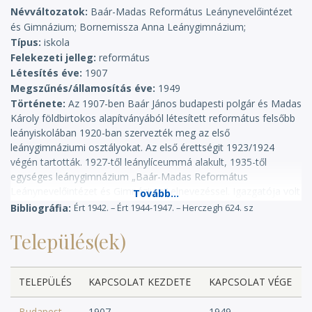
Névváltozatok
Baár-Madas Református Leánynevelőintézet
és Gimnázium; Bornemissza Anna Leánygimnázium;
Típus
iskola
Felekezeti jelleg
református
Létesítés éve
1907
Megszűnés/államosítás éve
1949
Története
Az 1907-ben Baár János budapesti polgár és Madas
Károly földbirtokos alapítványából létesített református felsőbb
leányiskolában 1920-ban szervezték meg az első
leánygimnáziumi osztályokat. Az első érettségit 1923/1924
végén tartották. 1927-től leánylíceummá alakult, 1935-től
egységes leánygimnázium „Baár-Madas Református
Leánynevelőintézet és Gimnázium” elnevezéssel. Igazgatója volt
Áprily Lajos. – Tanulólétszámok: 1924: 253 (12); 1932: 461 (35);
Bibliográfia
Ért 1942. – Ért 1944-1947. – Herczegh 624. sz
1942: 512 (48). – [A kommunista hatalomátvétel után:] 1948-tól
– az állami hatóságok és a református egyház vezetősége
Település(ek)
között létrejött egyezmény alapján – református iskolaként
működött tovább. 1952-ben megszűnt. (A gimnázium
épületében 1948 szeptemberében kezdte működését az állami
TELEPÜLÉS
KAPCSOLAT KEZDETE
KAPCSOLAT VÉGE
Bornemissza Anna Leánygimnázium. Ez 1949-ben megszűnt.
Ugyanott nyílt meg 1954-ben a Móricz Zsigmond Gimnázium.)
Budapest
1907
1949