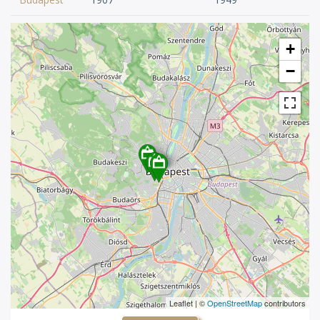
(KIKT) – Az iskolát 1907-ben a budapesti református
egyházközség és a dunamelléki református egyházkerület
alapította Baár János és Madas Károly alapítványából. 1916-tól
+
felsőleányiskola, 1920-tól leánygimnázium, 1927-től leánylíceum,
−
1934-től leánygimnázium, 1952-ben megszűnt. Az 1945/46.
tanévtől kezdv a gimnázium alsó osztályai fokozatosan
beolvadtak az általános iskolába. – Az iskola a II. Hunyadi János
[Albrecht főherceg] út 26. sz. házban [Lónyai–Hatvany-villa]
kezdte meg működését, 1910-től az I. Attila utca 101. sz.
bérházban volt elhelyezve. 1930-ban költözött az iskola céljára
készült épületbe a II. Lorántffy Zsuzsanna út 3. sz. alá. (HBI 624)
Leaflet | ©
OpenStreetMap
contributors