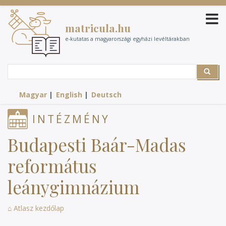
Ugrás
a
matricula.hu
tartalomra
e-kutatas a magyarországi egyházi levéltárakban
Search
Search
Magyar
English
Deutsch
INTÉZMÉNY
Budapesti Baár-Madas
református
leánygimnázium
⌂ Atlasz kezdőlap