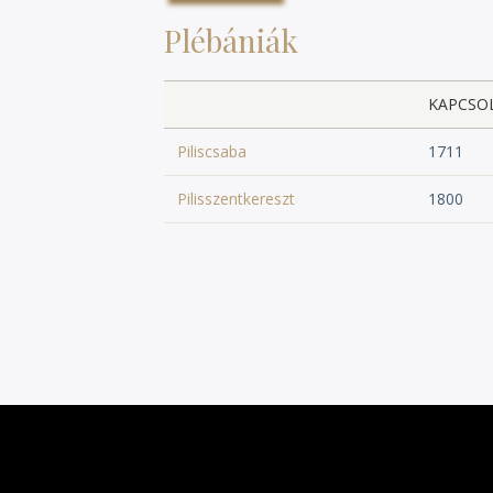
Plébániák
KAPCSO
Piliscsaba
1711
Pilisszentkereszt
1800