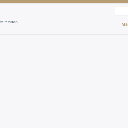
Search
Sea
evéltárakban
Ma