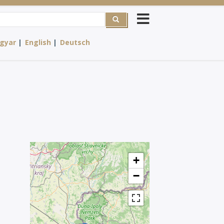
rch
gyar
English
Deutsch
+
−