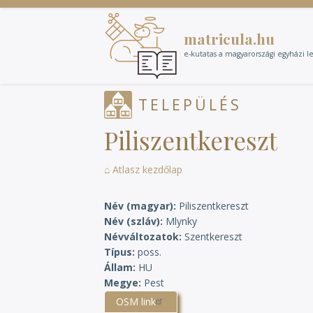
Ugrás
a
matricula.hu
tartalomra
e-kutatas a magyarországi egyházi l
TELEPÜLÉS
Piliszentkereszt
⌂ Atlasz kezdőlap
Név (magyar)
Piliszentkereszt
Név (szláv)
Mlynky
Névváltozatok
Szentkereszt
Típus
poss.
Állam
HU
Megye
Pest
OSM link