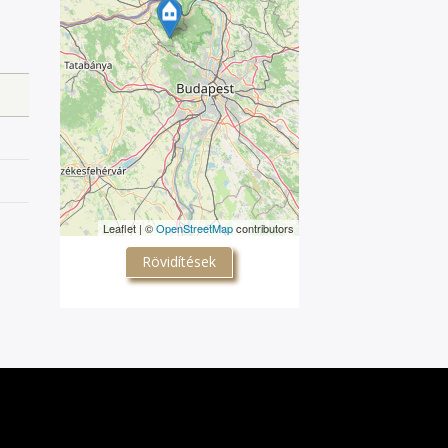
Leaflet | ©
OpenStreetMap
contributors
Rövidítések