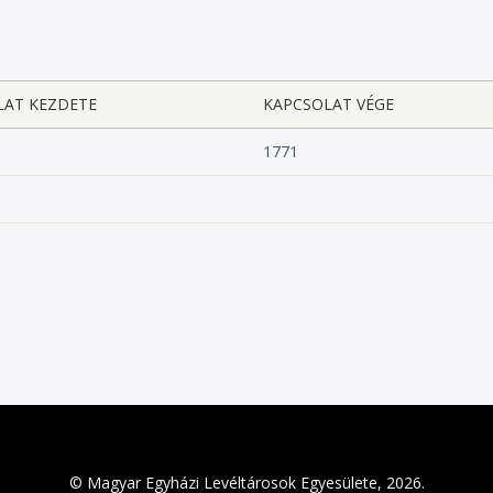
LAT KEZDETE
KAPCSOLAT VÉGE
1771
© Magyar Egyházi Levéltárosok Egyesülete, 2026.