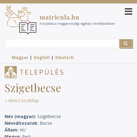
Ugrás
a
matricula.hu
tartalomra
e-kutatas a magyarországi egyházi levéltárakban
Search
Search
Magyar
English
Deutsch
TELEPÜLÉS
Szigetbecse
⌂ Atlasz kezdőlap
Név (magyar)
Szigetbecse
Névváltozatok
Becse
Állam
HU
Megye
Pest