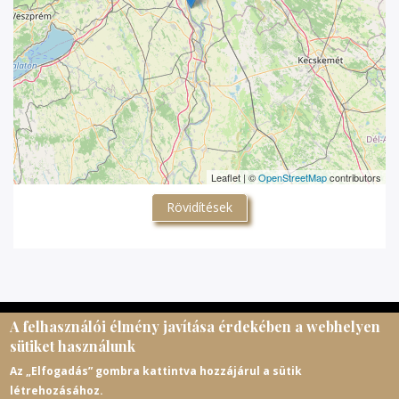
Leaflet | ©
OpenStreetMap
contributors
Rövidítések
A felhasználói élmény javítása érdekében a webhelyen
© Magyar Egyházi Levéltárosok Egyesülete, 2026.
sütiket használunk
meltematricula@gmail.com
Az „Elfogadás” gombra kattintva hozzájárul a sütik
létrehozásához.
https://melte.hu