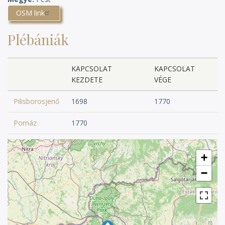
OSM link
Plébániák
KAPCSOLAT
KAPCSOLAT
KEZDETE
VÉGE
Pilisborosjenő
1698
1770
Pomáz
1770
+
−