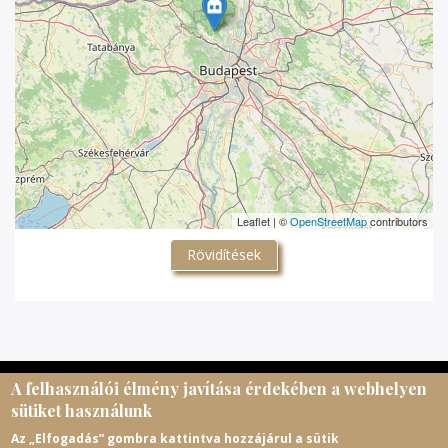
Leaflet | ©
OpenStreetMap
contributors
Rövidítések
A felhasználói élmény javítása érdekében a webhelyen
© Magyar Egyházi Levéltárosok Egyesülete, 2026.
sütiket használunk
meltematricula@gmail.com
Az „Elfogadás” gombra kattintva hozzájárul a sütik