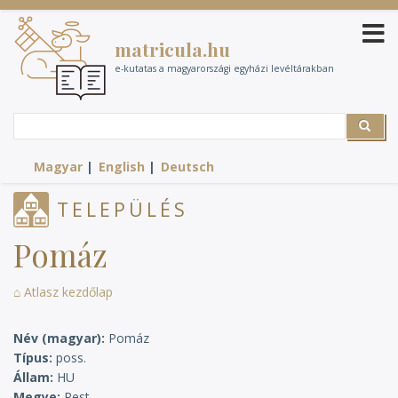
Ugrás
a
matricula.hu
tartalomra
e-kutatas a magyarországi egyházi levéltárakban
Search
Search
Magyar
English
Deutsch
TELEPÜLÉS
Pomáz
⌂ Atlasz kezdőlap
Név (magyar)
Pomáz
Típus
poss.
Állam
HU
Megye
Pest