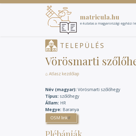
Ugrás
a
matricula.hu
tartalomra
e-kutatas a magyarországi egyházi l
TELEPÜLÉS
Vörösmarti szőlőh
⌂ Atlasz kezdőlap
Név (magyar)
Vörösmarti szőlőhegy
Típus
szőlőhegy
Állam
HR
Megye
Baranya
OSM link
Plébániák