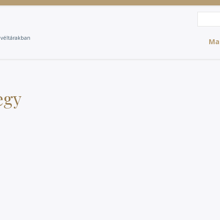
Search
Sea
evéltárakban
Ma
egy