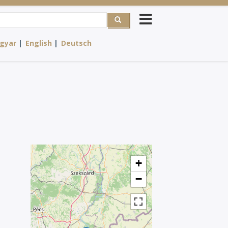
rch
gyar
English
Deutsch
+
−