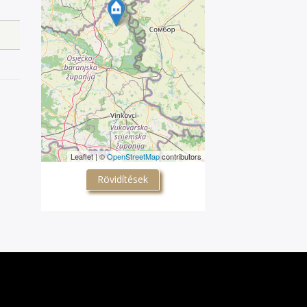
Leaflet | ©
OpenStreetMap
contributors
Rövidítések