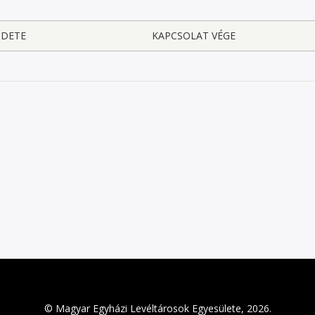
ZDETE
KAPCSOLAT VÉGE
© Magyar Egyházi Levéltárosok Egyesülete, 2026.