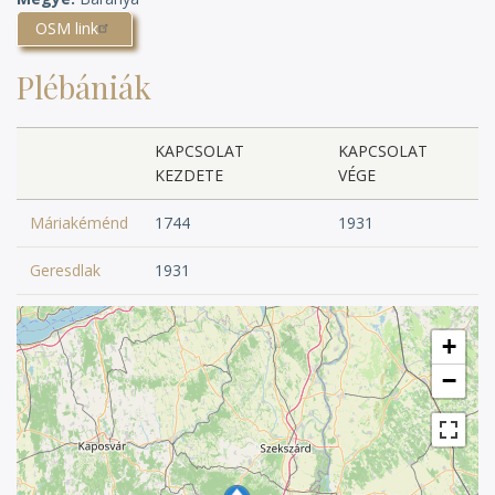
OSM link
Plébániák
KAPCSOLAT
KAPCSOLAT
KEZDETE
VÉGE
Máriakéménd
1744
1931
Geresdlak
1931
+
−