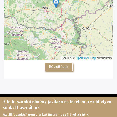
Leaflet | ©
OpenStreetMap
contributors
Rövidítések
A felhasználói élmény javítása érdekében a webhelyen
© Magyar Egyházi Levéltárosok Egyesülete, 2026.
sütiket használunk
meltematricula@gmail.com
Az „Elfogadás” gombra kattintva hozzájárul a sütik