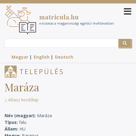
Ugrás
a
matricula.hu
tartalomra
e-kutatas a magyarországi egyházi levéltárakban
Search
Search
Magyar
English
Deutsch
TELEPÜLÉS
Maráza
⌂ Atlasz kezdőlap
Név (magyar)
Maráza
Típus
falu
Állam
HU
Megye
Baranya