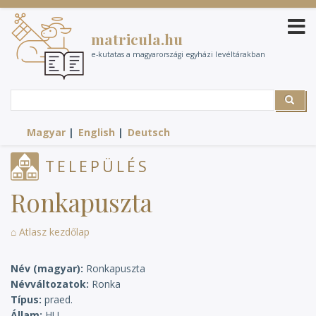
Ugrás
a
matricula.hu
tartalomra
e-kutatas a magyarországi egyházi levéltárakban
Search
Search
Magyar
English
Deutsch
TELEPÜLÉS
Ronkapuszta
⌂ Atlasz kezdőlap
Név (magyar)
Ronkapuszta
Névváltozatok
Ronka
Típus
praed.
Állam
HU