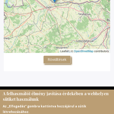
Leaflet | ©
OpenStreetMap
contributors
Rövidítések
A felhasználói élmény javítása érdekében a webhelyen
© Magyar Egyházi Levéltárosok Egyesülete, 2026.
sütiket használunk
meltematricula@gmail.com
Az „Elfogadás” gombra kattintva hozzájárul a sütik
létrehozásához.
https://melte.hu