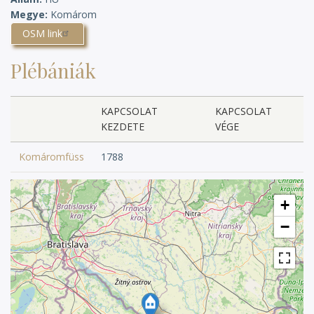
Megye
Komárom
OSM link
Plébániák
KAPCSOLAT
KAPCSOLAT
KEZDETE
VÉGE
Komáromfüss
1788
+
−