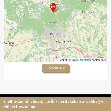
Leaflet | ©
OpenStreetMap
contributors
Rövidítések
A felhasználói élmény javítása érdekében a webhelyen
© Magyar Egyházi Levéltárosok Egyesülete, 2026.
sütiket használunk
meltematricula@gmail.com