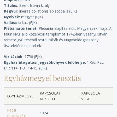
Titulus
Szent István király
Kegyúr
liberae collationis episcopalis
Nyelvek
magyar
Vallások
kat.
Plébániatörténet
Plébánia-alapítás előtt Magyarszék filiája. A
falun kívül álló középkori templomot 1742-ben Vasányi István
remete gyűjtéséből restaurálták és Nagyboldogasszony
tiszteletére szentelték.
Vizitációk
1756
Egyházlátogatási jegyzőkönyvek lelőhelye
1756: PEL
I.1.c.114. 1-3., 14-15.
Egyházmegyei beosztás
KAPCSOLAT
KAPCSOLAT
EGYHÁZMEGYE
KEZDETE
VÉGE
Pécsi
1924
Püspökség