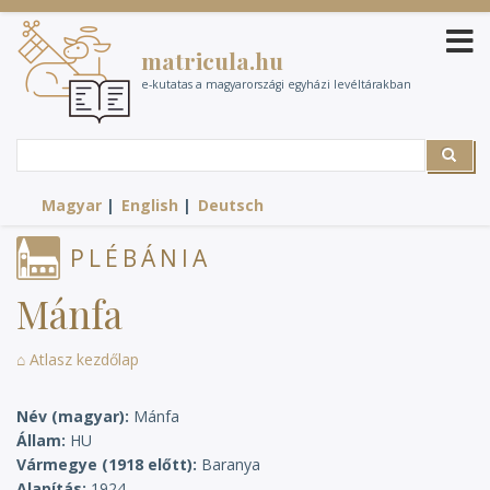
Ugrás
a
matricula.hu
tartalomra
e-kutatas a magyarországi egyházi levéltárakban
Search
Search
Magyar
English
Deutsch
PLÉBÁNIA
Mánfa
⌂ Atlasz kezdőlap
Név (magyar)
Mánfa
Állam
HU
Vármegye (1918 előtt)
Baranya
Alapítás
1924