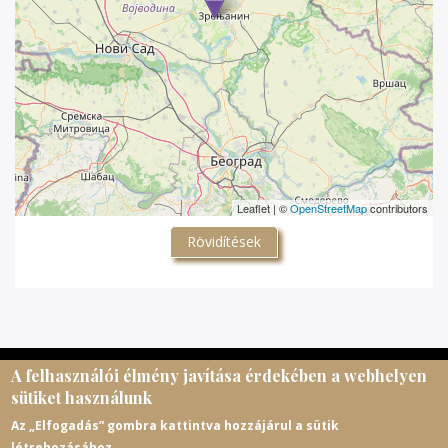
Leaflet | ©
OpenStreetMap
contributors
Rövidítések
A felhasználói élmény javítása érdekében a webhelyen
© Magyar Egyházi Levéltárosok Egyesülete, 2026.
sütiket használunk
meltematricula@gmail.com
Az „Elfogadás” gombra kattintva hozzájárul a sütik
létrehozásához.