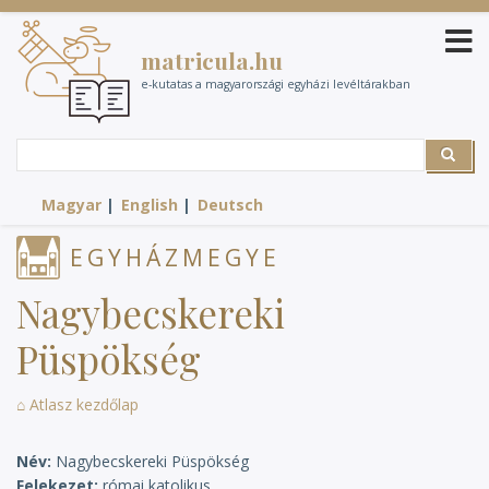
Ugrás
a
matricula.hu
tartalomra
e-kutatas a magyarországi egyházi levéltárakban
Search
Search
Magyar
English
Deutsch
EGYHÁZMEGYE
Nagybecskereki
Püspökség
⌂ Atlasz kezdőlap
Név
Nagybecskereki Püspökség
Felekezet
római katolikus