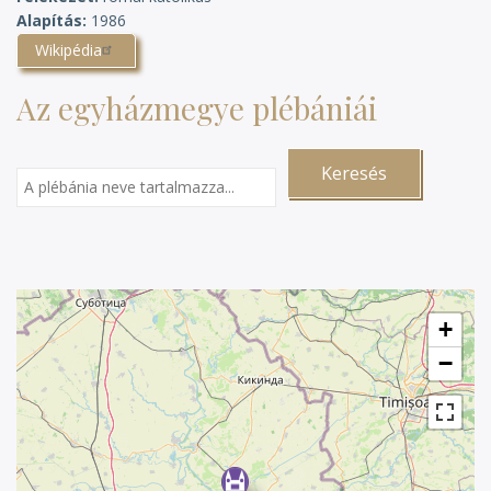
Alapítás
1986
Wikipédia
Az egyházmegye plébániái
+
−