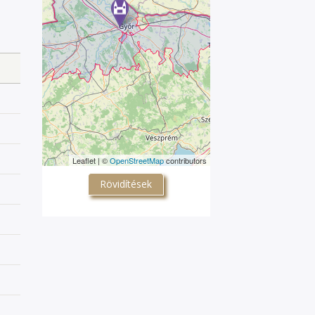
Leaflet | ©
OpenStreetMap
contributors
Rövidítések