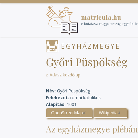
Ugrás
a
matricula.hu
tartalomra
e-kutatas a magyarországi egyházi l
EGYHÁZMEGYE
Győri Püspökség
⌂ Atlasz kezdőlap
Név
Győri Püspökség
Felekezet
római katolikus
Alapítás
1001
OpenStreetMap
Wikipedia
Az egyházmegye plébán