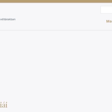
Search
Sea
evéltárakban
Ma
iái