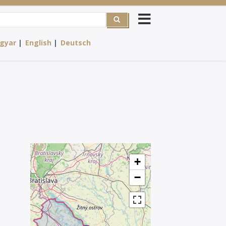
rch
gyar
English
Deutsch
+
−