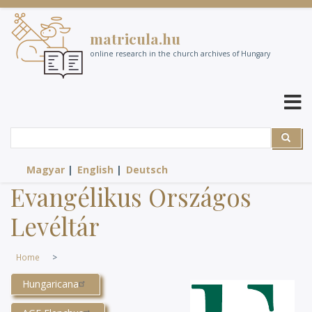
Skip
to
matricula.hu
main
content
online research in the church archives of Hungary
Search
Search
Magyar
English
Deutsch
Evangélikus Országos
Levéltár
Home
Hungaricana