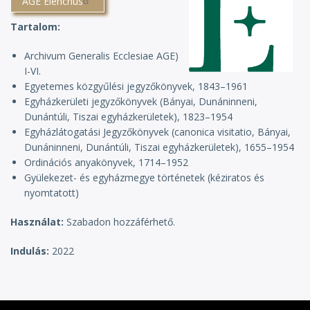
AGE Elenchus
Tartalom
Archivum Generalis Ecclesiae AGE)
I-VI.
Egyetemes közgyűlési jegyzőkönyvek, 1843–1961
Egyházkerületi jegyzőkönyvek (Bányai, Dunáninneni,
Dunántúli, Tiszai egyházkerületek), 1823–1954
Egyházlátogatási Jegyzőkönyvek (canonica visitatio, Bányai,
Dunáninneni, Dunántúli, Tiszai egyházkerületek), 1655–1954
Ordinációs anyakönyvek, 1714–1952
Gyülekezet- és egyházmegye történetek (kéziratos és
nyomtatott)
Használat
Szabadon hozzáférhető.
Indulás
2022