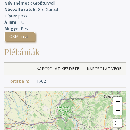
Név (német)
Großturwall
Névváltozatok
Großturbal
Típus
poss.
Állam
HU
Megye
Pest
OSM link
Plébániák
KAPCSOLAT KEZDETE
KAPCSOLAT VÉGE
Törökbálint
1702
+
−