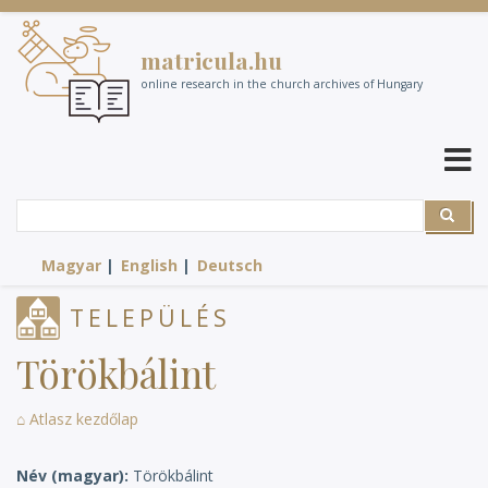
Skip
to
matricula.hu
main
content
online research in the church archives of Hungary
Search
Search
Magyar
English
Deutsch
TELEPÜLÉS
Törökbálint
⌂ Atlasz kezdőlap
Név (magyar)
Törökbálint