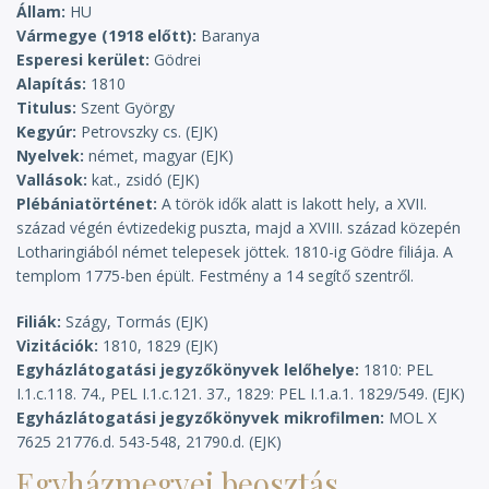
Állam
HU
Vármegye (1918 előtt)
Baranya
Esperesi kerület
Gödrei
Alapítás
1810
Titulus
Szent György
Kegyúr
Petrovszky cs.
Nyelvek
német, magyar
Vallások
kat., zsidó
Plébániatörténet
A török idők alatt is lakott hely, a XVII.
század végén évtizedekig puszta, majd a XVIII. század közepén
Lotharingiából német telepesek jöttek. 1810-ig Gödre filiája. A
templom 1775-ben épült. Festmény a 14 segítő szentről.
Filiák
Szágy, Tormás
Vizitációk
1810, 1829
Egyházlátogatási jegyzőkönyvek lelőhelye
1810: PEL
I.1.c.118. 74., PEL I.1.c.121. 37., 1829: PEL I.1.a.1. 1829/549.
Egyházlátogatási jegyzőkönyvek mikrofilmen
MOL X
7625 21776.d. 543-548, 21790.d.
Egyházmegyei beosztás