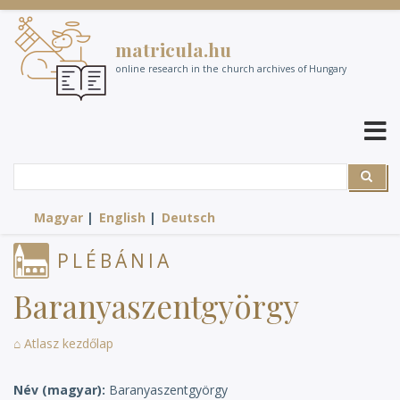
Skip
to
matricula.hu
main
content
online research in the church archives of Hungary
Search
Search
Magyar
English
Deutsch
PLÉBÁNIA
Baranyaszentgyörgy
⌂ Atlasz kezdőlap
Név (magyar)
Baranyaszentgyörgy