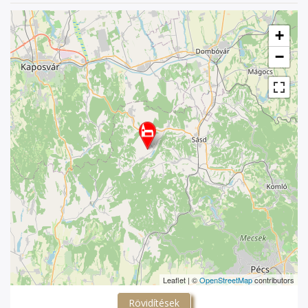
+
−
Leaflet | ©
OpenStreetMap
contributors
Rövidítések