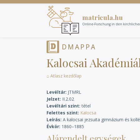
Direkt
zum
matricula.hu
Inhalt
Online-Forschung in den kirchlich
DMAPPA
Kalocsai Akadémiák
⌂ Atlasz kezdőlap
Levéltár
JTMRL
Jelzet
II.2.02
Levéltári szint
tétel
Felettes szint
Kalocsa
Leírás
A kalocsai jezsuita gimnázium és koll
Évkör
1860–1885
Alárendelt egységek