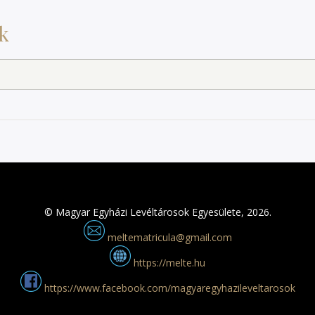
k
© Magyar Egyházi Levéltárosok Egyesülete, 2026.
meltematricula@gmail.com
https://melte.hu
https://www.facebook.com/magyaregyhazileveltarosok