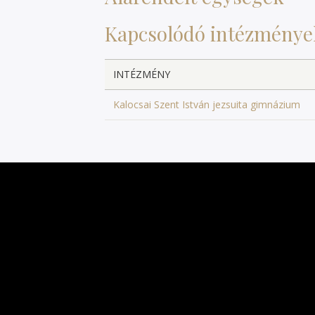
Kapcsolódó intézménye
INTÉZMÉNY
Kalocsai Szent István jezsuita gimnázium