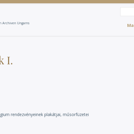
Suche
Suc
en Archiven Ungarns
Ma
 I.
égium rendezvényeinek plakátjai, műsorfüzetei