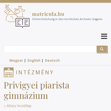
Direkt
zum
matricula.hu
Inhalt
Online-Forschung in den kirchlichen Archiven Ungarns
Suche
Suche
Magyar
English
Deutsch
INTÉZMÉNY
Privigyei piarista
gimnázium
⌂ Atlasz kezdőlap