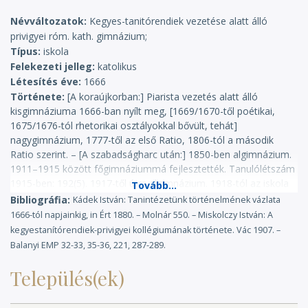
Névváltozatok
Kegyes-tanitórendiek vezetése alatt álló
privigyei róm. kath. gimnázium;
Típus
iskola
Felekezeti jelleg
katolikus
Létesítés éve
1666
Története
[A koraújkorban:] Piarista vezetés alatt álló
kisgimnáziuma 1666-ban nyílt meg, [1669/1670-től poétikai,
1675/1676-tól rhetorikai osztályokkal bővült, tehát]
nagygimnázium, 1777-től az első Ratio, 1806-tól a második
Ratio szerint. – [A szabadságharc után:] 1850-ben algimnázium.
1911–1915 között főgimnáziummá fejlesztették. Tanulólétszám
1915-ben: 192(5). 1917-től újra algimnázium. 1918-tól az iskola
felett a magyar tanügyigazgatás illetékessége megszűnt. [1919-
Bibliográfia
Kádek István: Tanintézetünk történelmének vázlata
ben a csehszlovák tanügyi kormányzat államosította,
1666-tól napjainkig, in Ért 1880. – Molnár 550. – Miskolczy István: A
épületében szlovák állami gimnázium és katolikus elemi iskola
kegyestanítórendiek-privigyei kollégiumának története. Vác 1907. –
működött.] (KIKT)
Balanyi EMP 32-33, 35-36, 221, 287-289.
Település(ek)