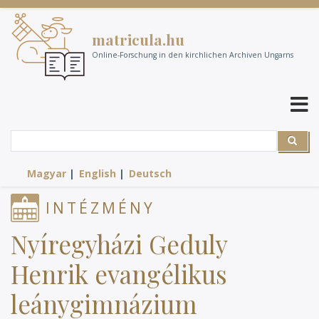
Direkt
zum
matricula.hu
Inhalt
Online-Forschung in den kirchlichen Archiven Ungarns
Suche
Suche
Magyar
English
Deutsch
INTÉZMÉNY
Nyíregyházi Geduly
Henrik evangélikus
leánygimnázium