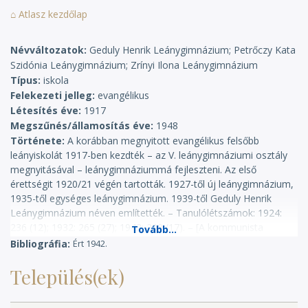
⌂ Atlasz kezdőlap
Névváltozatok
Geduly Henrik Leánygimnázium; Petrőczy Kata
Szidónia Leánygimnázium; Zrínyi Ilona Leánygimnázium
Típus
iskola
Felekezeti jelleg
evangélikus
Létesítés éve
1917
Megszűnés/államosítás éve
1948
Története
A korábban megnyitott evangélikus felsőbb
leányiskolát 1917-ben kezdték – az V. leánygimnáziumi osztály
megnyitásával – leánygimnáziummá fejleszteni. Az első
érettségit 1920/21 végén tartották. 1927-től új leánygimnázium,
1935-től egységes leánygimnázium. 1939-től Geduly Henrik
Leánygimnázium néven említették. – Tanulólétszámok: 1924:
236 (12); 1932: 265 (27); 1942: 290 (17). – [A kommunista
hatalomátvétel után:] 1948-ban – mint evangélikus iskolát –
Bibliográfia
Ért 1942.
államosították, és [1949-ben] egyesítve az ugyancsak
államosított római katolikus leánygimnáziummal, Zrínyi Ilona
Település(ek)
Leánygimnázium néven folytatta működését. (KIKT)