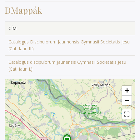
működött tovább, a bencések vezetése alatt. (KIKT)
DMappák
CÍM
Catalogus Discipulorum Jaurinensis Gymnasii Societatis Jesu
(Cat. Iaur. II.)
Catalogus discipulorum Jauriensis Gymnasii Societatis Jesu
(Cat. Iaur. I.)
+
−