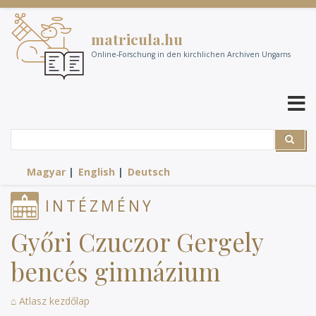
Direkt
zum
matricula.hu
Inhalt
Online-Forschung in den kirchlichen Archiven Ungarns
Suche
Suche
Magyar
English
Deutsch
INTÉZMÉNY
Győri Czuczor Gergely
bencés gimnázium
⌂ Atlasz kezdőlap