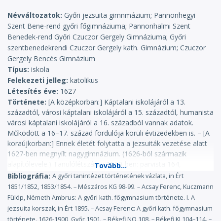
Névváltozatok
Győri jezsuita gimnmázium; Pannonhegyi
Szent Bene-rend győri főgimnáziuma; Pannonhalmi Szent
Benedek-rend Győri Czuczor Gergely Gimnáziuma; Győri
szentbenedekrendi Czuczor Gergely kath. Gimnázium; Czuczor
Gergely Bencés Gimnázium
Típus
iskola
Felekezeti jelleg
katolikus
Létesítés éve
1627
Története
[A középkorban:] Káptalani iskolájáról a 13.
századtól, városi káptalani iskolájáról a 15. századtól, humanista
városi káptalani iskolájáról a 16. századból vannak adatok.
Működött a 16–17. század fordulója körüli évtizedekben is. – [A
koraújkorban:] Ennek életét folytatta a jezsuiták vezetése alatt
1627-ben megnyílt nagygimnázium. (1626-ból származik
alapítólevele.) Tanulólétszáma 1669-ben: parvista 164,
principista 62, grammatista 59, szintaxista 48, poéta 34, rétor
Bibliográfia
A győri tanintézet történetének vázlata, in Ért
22, összesen 389 tanuló. 1750-ben 287 tanulója volt a parvista
1851/1852, 1853/1854. – Mészáros KG 98-99. – Acsay Ferenc, Kuczmann
osztálynak, a többi öt osztálynak együttvéve: 259. 1773 után
Fülöp, Németh Ambrus: A győri kath. főgymnasium története. I. A
exjezsuiták és világi papok tanítottak az iskolában, 1777-től az
jezsuita korszak, in Ért 1895. – Acsay Ferenc: A győri kath. főgymnasium
első Ratio, 1806-tól a második Ratio szerint. 1802-ben a
története. 1626-1900, Győr 1901. – Békefi NO 108. – Békefi KI 104–114. –