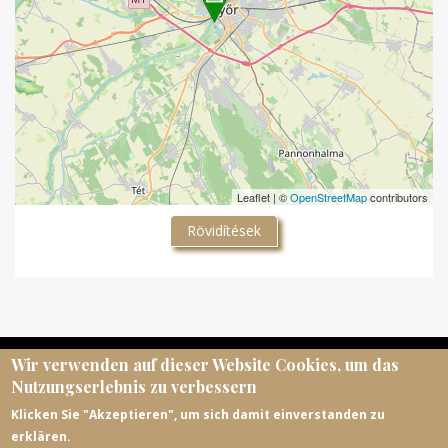
Leaflet | ©
OpenStreetMap
contributors
Rövidítések
Wir verwenden auf dieser Website Cookies, um das
© Magyar Egyházi Levéltárosok Egyesülete, 2026.
Nutzungserlebnis zu verbessern
meltematricula@gmail.com
Klicken Sie "Akzeptieren", um sich damit einverstanden zu
erklären.
https://melte.hu